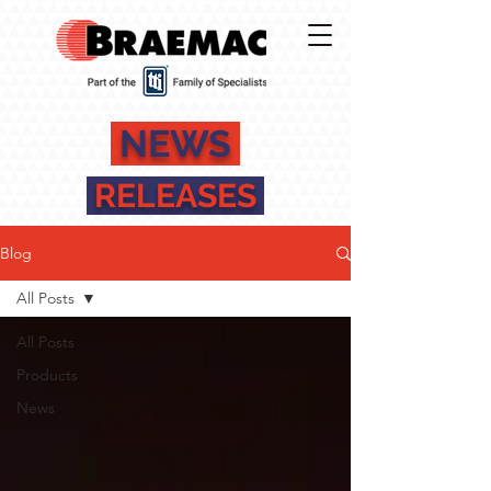
NEWS
RELEASES
Blog
All Posts
All Posts
Products
News