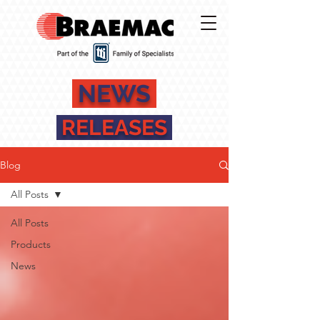
NEWS
RELEASES
Blog
All Posts
All Posts
Products
News