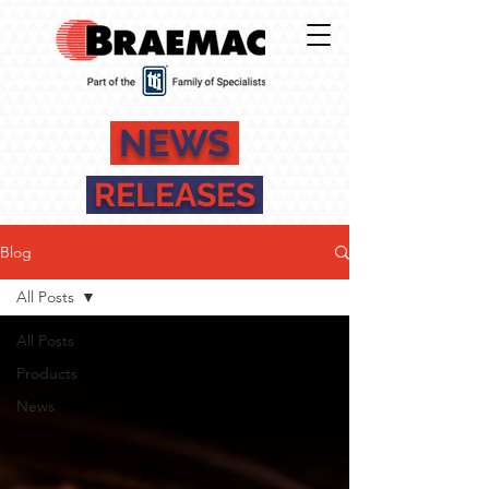
NEWS
RELEASES
Blog
All Posts
All Posts
Products
News