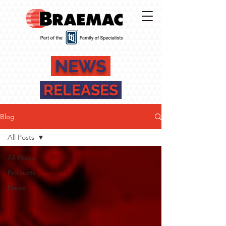
NEWS
RELEASES
Blog
All Posts
All Posts
Products
News