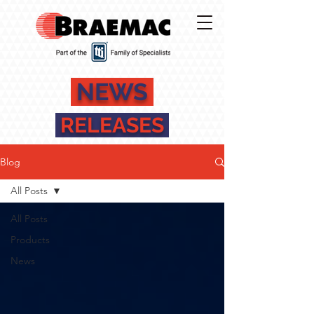
NEWS
RELEASES
Blog
All Posts
All Posts
Products
News