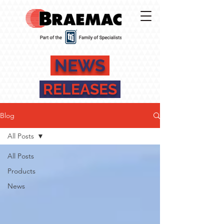
NEWS
RELEASES
Blog
All Posts
All Posts
Products
News